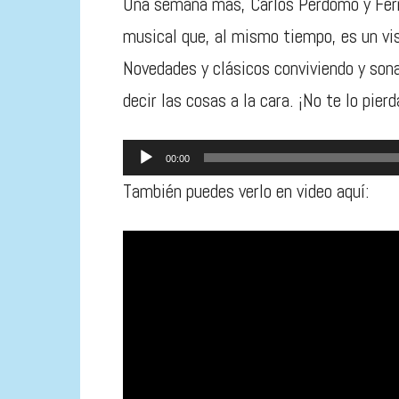
Una semana más, Carlos Perdomo y Fern
musical que, al mismo tiempo, es un vi
Novedades y clásicos conviviendo y son
decir las cosas a la cara. ¡No te lo pierd
Reproductor
00:00
de
También puedes verlo en video aquí:
audio