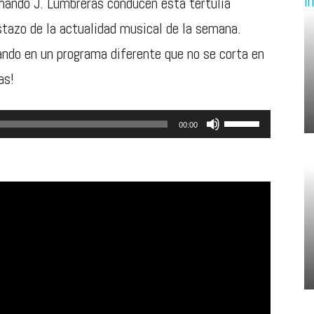
ando J. Lumbreras conducen esta tertulia
stazo de la actualidad musical de la semana.
ando en un programa diferente que no se corta en
as!
Utiliza
00:00
las
teclas
de
flecha
arriba/abajo
para
aumentar