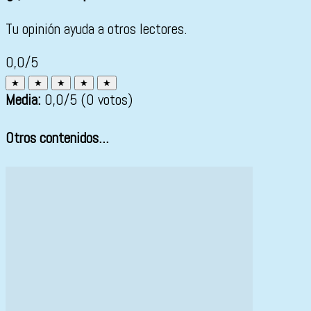
Tu opinión ayuda a otros lectores.
0,0/5
★
★
★
★
★
Media:
0,0
/5
(0 votos)
Otros contenidos...