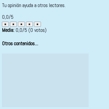
Tu opinión ayuda a otros lectores.
0,0/5
★
★
★
★
★
Media:
0,0
/5
(0 votos)
Otros contenidos...