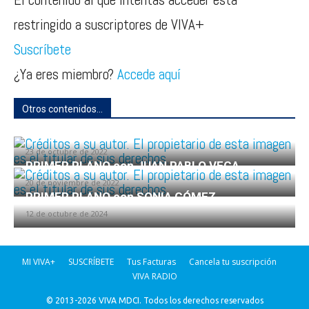
restringido a suscriptores de VIVA+
Suscríbete
¿Ya eres miembro?
Accede aquí
Otros contenidos...
MAR DE FONDO 6×08
23 de octubre de 2022
PRIMER PLANO con JUAN PABLO VEGA
20 de noviembre de 2022
PRIMER PLANO con SONIA GÓMEZ
12 de octubre de 2024
MI VIVA+
SUSCRÍBETE
Tus Facturas
Cancela tu suscripción
VIVA RADIO
© 2013-2026 VIVA MDCI. Todos los derechos reservados