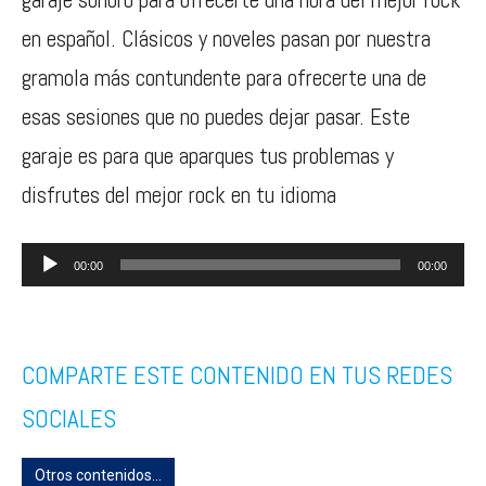
en español. Clásicos y noveles pasan por nuestra
gramola más contundente para ofrecerte una de
esas sesiones que no puedes dejar pasar. Este
garaje es para que aparques tus problemas y
disfrutes del mejor rock en tu idioma
Reproductor
00:00
00:00
de
audio
COMPARTE ESTE CONTENIDO EN TUS REDES
SOCIALES
Otros contenidos...