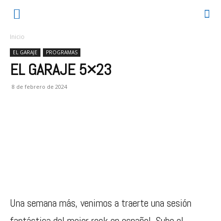
Inicio
EL GARAJE
PROGRAMAS
EL GARAJE 5×23
8 de febrero de 2024
Una semana más, venimos a traerte una sesión
fantástica del mejor rock en español. Sube el