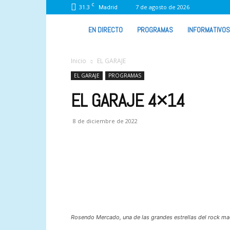
C
31.3
7 de agosto de 2026
Madrid
VIVA
EN DIRECTO
PROGRAMAS
INFORMATIVOS
RADIO
Inicio
EL GARAJE
EL GARAJE
PROGRAMAS
EL GARAJE 4×14
8 de diciembre de 2022
Rosendo Mercado, una de las grandes estrellas del rock ma