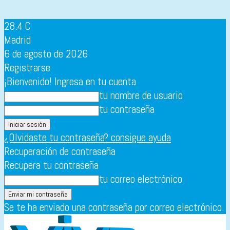
28.4
C
Madrid
6 de agosto de 2026
Registrarse
¡Bienvenido! Ingresa en tu cuenta
tu nombre de usuario
tu contraseña
¿Olvidaste tu contraseña? consigue ayuda
Recuperación de contraseña
Recupera tu contraseña
tu correo electrónico
Se te ha enviado una contraseña por correo electrónico.