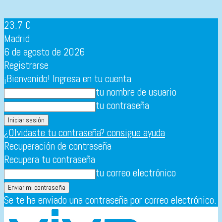
23.7
C
Madrid
6 de agosto de 2026
Registrarse
¡Bienvenido! Ingresa en tu cuenta
tu nombre de usuario
tu contraseña
¿Olvidaste tu contraseña? consigue ayuda
Recuperación de contraseña
Recupera tu contraseña
tu correo electrónico
Se te ha enviado una contraseña por correo electrónico.