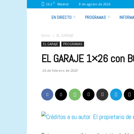
C
26.2
8 de agosto de 2026
Madrid
VIVA
EN DIRECTO
PROGRAMAS
INFORMA
RADIO
Inicio
EL GARAJE
EL GARAJE
PROGRAMAS
EL GARAJE 1×26 con 
26 de febrero de 2020