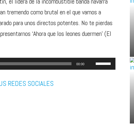
ín, el lídera de la incombustible banda navarra
tan tremendo como brutal en el que vamos a
arado para unos directos potentes. No te pierdas
 presentarnos ‘Ahora que los leones duermen’ (El
Utiliza
00:00
las
US REDES SOCIALES
teclas
de
flecha
arriba/abajo
para