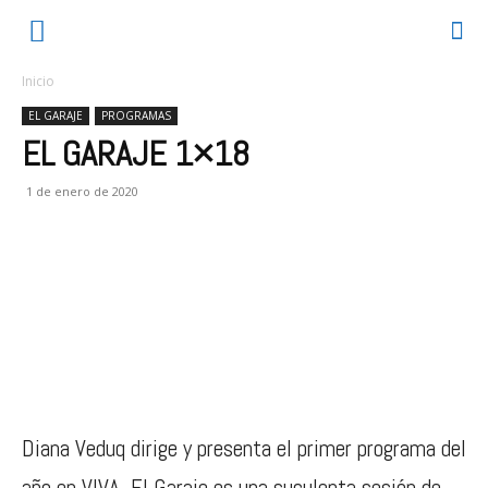
Inicio
EL GARAJE
PROGRAMAS
EL GARAJE 1×18
1 de enero de 2020
Diana Veduq dirige y presenta el primer programa del
año en VIVA. El Garaje es una suculenta sesión de