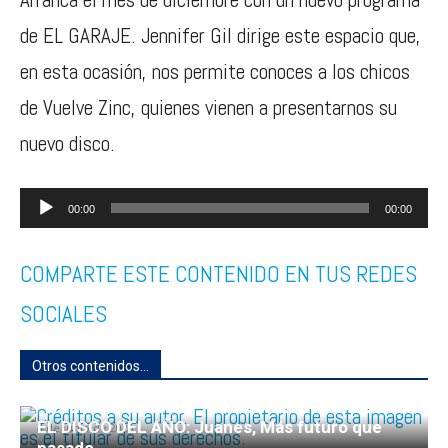
de EL GARAJE. Jennifer Gil dirige este espacio que,
en esta ocasión, nos permite conoces a los chicos
de Vuelve Zinc, quienes vienen a presentarnos su
nuevo disco.
Reproductor
00:00
00:00
de
COMPARTE ESTE CONTENIDO EN TUS REDES
audio
SOCIALES
Otros contenidos...
PROGRAMA ESPECIAL SANTIAGO CRUZ
EL DISCO DEL AÑO: Juanes, Más futuro que
4 de junio de 2020