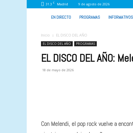
C
31.3
9 de agosto de 2026
Madrid
VIVA
EN DIRECTO
PROGRAMAS
INFORMATIVOS
RADIO
Inicio
EL DISCO DEL AÑO
EL DISCO DEL AÑO
PROGRAMAS
EL DISCO DEL AÑO: Mele
18 de mayo de 2026
Con
Melendi
, el pop rock vuelve a encon