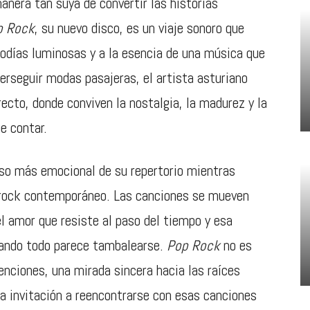
anera tan suya de convertir las historias
p Rock
, su nuevo disco, es un viaje sonoro que
elodías luminosas y a la esencia de una música que
erseguir modas pasajeras, el artista asturiano
ecto, donde conviven la nostalgia, la madurez y la
e contar.
lso más emocional de su repertorio mientras
p rock contemporáneo. Las canciones se mueven
el amor que resiste al paso del tiempo y esa
uando todo parece tambalearse.
Pop Rock
no es
tenciones, una mirada sincera hacia las raíces
a invitación a reencontrarse con esas canciones