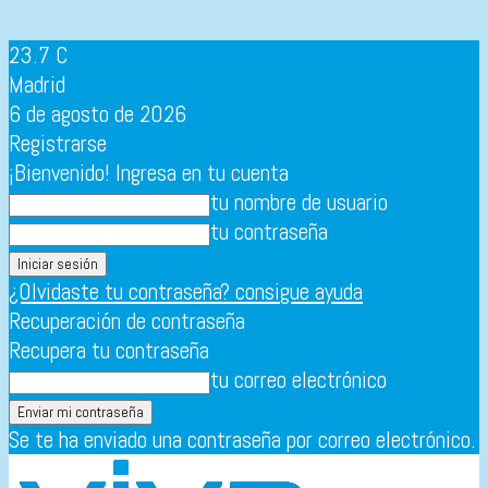
23.7
C
Madrid
6 de agosto de 2026
Registrarse
¡Bienvenido! Ingresa en tu cuenta
tu nombre de usuario
tu contraseña
¿Olvidaste tu contraseña? consigue ayuda
Recuperación de contraseña
Recupera tu contraseña
tu correo electrónico
Se te ha enviado una contraseña por correo electrónico.