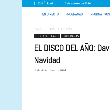
C
32.8
7 de agosto de 2026
Madrid
VIVA
EN DIRECTO
PROGRAMAS
INFORMATIVOS
RADIO
Inicio
EL DISCO DEL AÑO
EL DISCO DEL AÑO
PROGRAMAS
EL DISCO DEL AÑO: Davi
Navidad
9 de diciembre de 2024