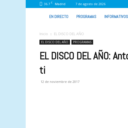
C
36.7
7 de agosto de 2026
Madrid
VIVA
EN DIRECTO
PROGRAMAS
INFORMATIVOS
RADIO
Inicio
EL DISCO DEL AÑO
EL DISCO DEL AÑO
PROGRAMAS
EL DISCO DEL AÑO: Anto
ti
12 de noviembre de 2017