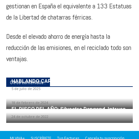
gestionan en España el equivalente a 133 Estatuas
de la Libertad de chatarras férricas.
Desde el elevado ahorro de energía hasta la
reducción de las emisiones, en el reciclado todo son
ventajas.
HABLANDO CARRETA 4×40
Otros contenidos...
5 de julio de 2025
MAR DE FONDO 7×25
18 de febrero de 2024
EL DISCO DEL AÑO: Silvestre Dangond, Intruso
24 de octubre de 2022
MI VIVA+
SUSCRÍBETE
Tus Facturas
Cancela tu suscripción