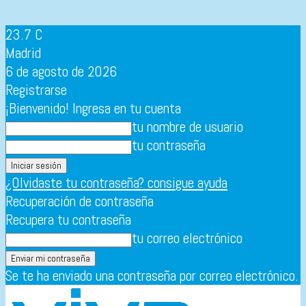
23.7
C
Madrid
6 de agosto de 2026
Registrarse
¡Bienvenido! Ingresa en tu cuenta
tu nombre de usuario
tu contraseña
¿Olvidaste tu contraseña? consigue ayuda
Recuperación de contraseña
Recupera tu contraseña
tu correo electrónico
Se te ha enviado una contraseña por correo electrónico.