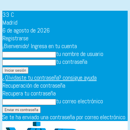
33
C
Madrid
6 de agosto de 2026
Registrarse
¡Bienvenido! Ingresa en tu cuenta
tu nombre de usuario
tu contraseña
¿Olvidaste tu contraseña? consigue ayuda
Recuperación de contraseña
Recupera tu contraseña
tu correo electrónico
Se te ha enviado una contraseña por correo electrónico.