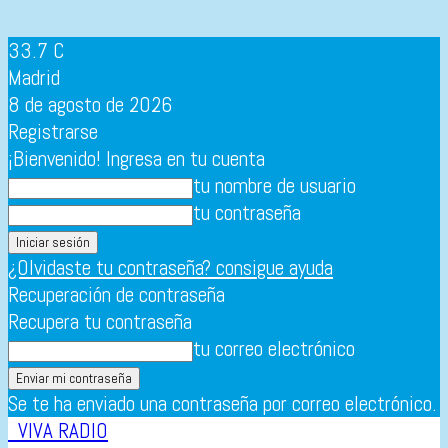
33.7
C
Madrid
8 de agosto de 2026
Registrarse
¡Bienvenido! Ingresa en tu cuenta
tu nombre de usuario
tu contraseña
¿Olvidaste tu contraseña? consigue ayuda
Recuperación de contraseña
Recupera tu contraseña
tu correo electrónico
Se te ha enviado una contraseña por correo electrónico.
VIVA RADIO