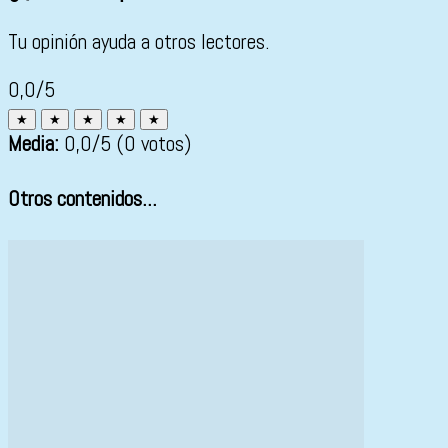
Tu opinión ayuda a otros lectores.
0,0/5
★
★
★
★
★
Media:
0,0
/5
(0 votos)
Otros contenidos...