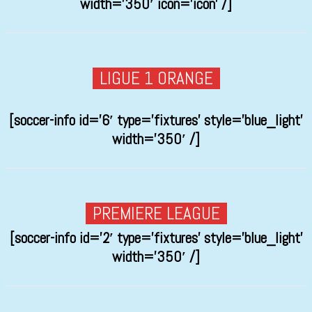
width=’350′ icon=’icon’ /]
LIGUE 1 ORANGE
[soccer-info id=’6′ type=’fixtures’ style=’blue_light’
width=’350′ /]
PREMIERE LEAGUE
[soccer-info id=’2′ type=’fixtures’ style=’blue_light’
width=’350′ /]