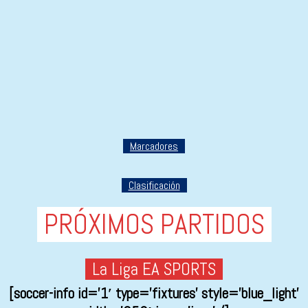
Marcadores
Clasificación
PRÓXIMOS PARTIDOS
La Liga EA SPORTS
[soccer-info id=’1′ type=’fixtures’ style=’blue_light’