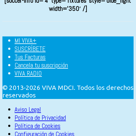
[soccer-info id=’4′ type=’fixtures’ style=’blue_light’
width=’350′ /]
MI VIVA+
SUSCRÍBETE
Tus Facturas
Cancela tu suscripción
VIVA RADIO
© 2013-2026 VIVA MDCI. Todos los derechos
reservados
Aviso Legal
Política de Privacidad
Política de Cookies
Configuración de Cookies