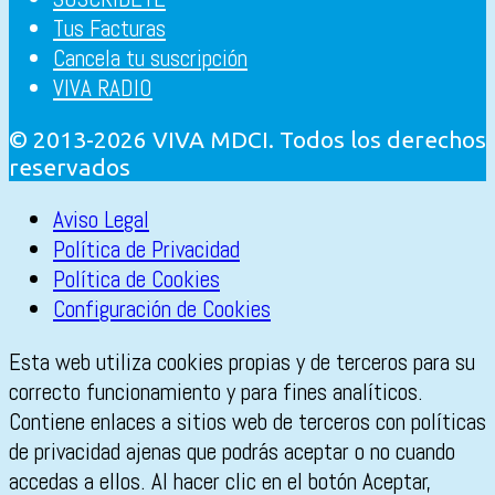
Derecho al día 2x15
Tus Facturas
Cancela tu suscripción
Derecho al día 2x14
VIVA RADIO
Derecho al día 2x13
© 2013-2026 VIVA MDCI. Todos los derechos
reservados
Derecho al día 2x12
Aviso Legal
Derecho al día 2x11
Política de Privacidad
Política de Cookies
Derecho al día 2x10
Configuración de Cookies
Derecho al día 2x09
Esta web utiliza cookies propias y de terceros para su
correcto funcionamiento y para fines analíticos.
Derecho al día 2x08
Contiene enlaces a sitios web de terceros con políticas
de privacidad ajenas que podrás aceptar o no cuando
Derecho al día 2x07
accedas a ellos. Al hacer clic en el botón Aceptar,