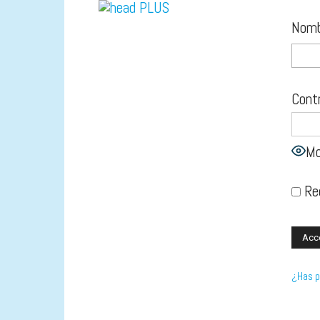
Nombr
Cont
Mo
Re
¿Has p