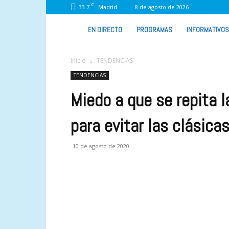
C
33.7
8 de agosto de 2026
Madrid
VIVA
EN DIRECTO
PROGRAMAS
INFORMATIVOS
RADIO
Inicio
TENDENCIAS
TENDENCIAS
Miedo a que se repita l
para evitar las clásic
10 de agosto de 2020