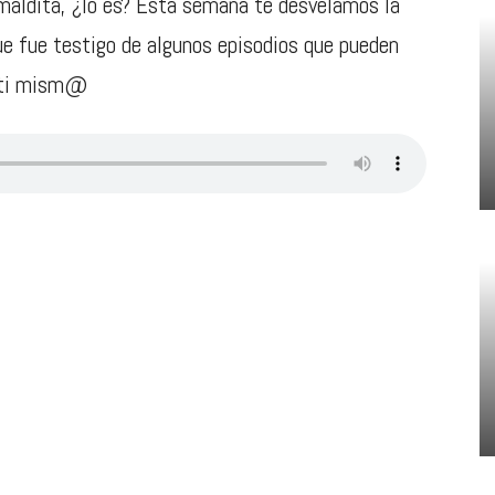
 maldita, ¿lo es? Esta semana te desvelamos la
ue fue testigo de algunos episodios que pueden
r ti mism@