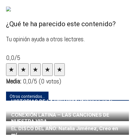
¿Qué te ha parecido este contenido?
Tu opinión ayuda a otros lectores.
0,0/5
★
★
★
★
★
Media:
0,0
/5
(0 votos)
Otros contenidos...
HISTORIAS DE LA HISTORIA: Italianos en la
Guerra Civil Española
CONEXIÓN LATINA – LAS CANCIONES DE
10 de julio de 2020
NUESTRA VIDA
EL DISCO DEL AÑO: Natalia Jiménez, Creo en
4 de octubre de 2019
mí