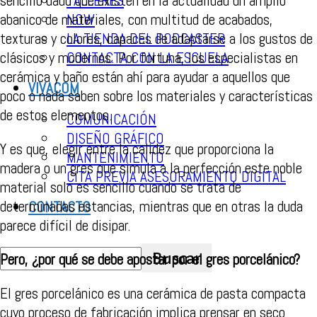
sencillo dado que existen en la actualidad un amplio
TALLERES
abanico de materiales, con multitud de acabados,
NOW
texturas y colores, capaces de adaptarse a los gustos de
LA TIENDA DEL PODCASTER
clásicos y modernos. Por fortuna, los especialistas en
CONTACTA CON LA ESCUELA
cerámica y baño están ahí para ayudar a aquellos que
VIVACOM
poco o nada saben sobre los materiales y características
de estos elementos.
COMUNICACIÓN
DISEÑO GRÁFICO
Y es que, elegir entre la calidez que proporciona la
MANTENIMIENTO
madera o un gres que simula a la perfección este noble
CITA PREVIA ASESORAMIENTO DIGITAL
material solo es sencillo cuando se trata de
determinadas estancias, mientras que en otras la duda
CONTACTO
parece difícil de disipar.
Pero, ¿por qué se debe apostar por el gres porcelánico?
El gres porcelánico es una cerámica de pasta compacta
cuyo proceso de fabricación implica prensar en seco