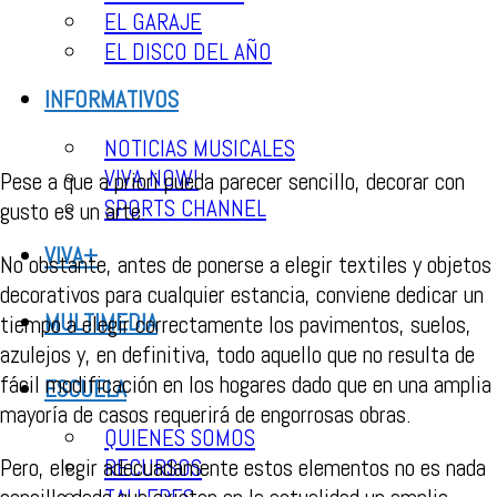
EL GARAJE
EL DISCO DEL AÑO
INFORMATIVOS
NOTICIAS MUSICALES
VIVA NOW!
Pese a que a priori pueda parecer sencillo, decorar con
SPORTS CHANNEL
gusto es un arte.
VIVA+
No obstante, antes de ponerse a elegir textiles y objetos
decorativos para cualquier estancia, conviene dedicar un
MULTIMEDIA
tiempo a elegir correctamente los pavimentos, suelos,
azulejos y, en definitiva, todo aquello que no resulta de
fácil modificación en los hogares dado que en una amplia
ESCUELA
mayoría de casos requerirá de engorrosas obras.
QUIENES SOMOS
Pero, elegir adecuadamente estos elementos no es nada
RECURSOS