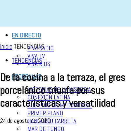
EN DIRECTO
Inicio
TENDENCIAS
VIVA RADIO
VIVA TV
TENDENCIAS
VIVA KIDS
De la cocina a la terraza, el gres
PROGRAMAS
porcelánico triunfa por sus
HISTORIAS DE LA HISTORIA
CONEXIÓN LATINA
características y versatilidad
CUENTOS DE MEDIANOCHE
PRIMER PLANO
24 de agosto de 2020
HABLANDO CARRETA
MAR DE FONDO