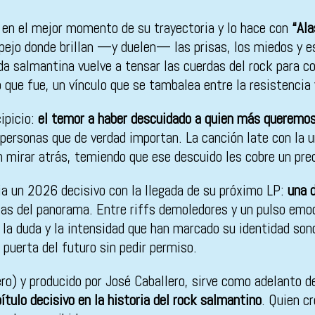
en el mejor momento de su trayectoria y lo hace con
“Ala
ejo donde brillan —y duelen— las prisas, los miedos y ese
da salmantina vuelve a tensar las cuerdas del rock para co
que fue, un vínculo que se tambalea entre la resistencia y
ipicio:
el temor a haber descuidado a quien más queremo
 personas que de verdad importan. La canción late con la u
in mirar atrás, temiendo que ese descuido les cobre un pre
ia un 2026 decisivo con la llegada de su próximo LP:
una d
as del panorama. Entre riffs demoledores y un pulso emoci
, la duda y la intensidad que han marcado su identidad sono
uerta del futuro sin pedir permiso.
o) y producido por José Caballero, sirve como adelanto de
ítulo decisivo en la historia del rock salmantino
. Quien c